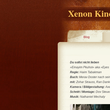
Xenon Kino
Blog
Du sollst nicht lieben
»Einayim Pkuhot« aka »Eyes Wi
Regie:
Haim Tabakman
Buch:
Merav Doster nach se
mit:
Zohar Strauss, Ran Danker
Kamera / Bildgestaltung:
Axe
Schnitt / Montage:
Dov Steue
Musik:
Nathaniel Mechaly