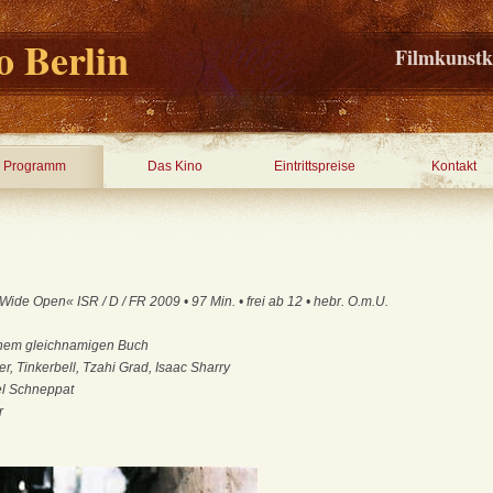
 Berlin
Filmkunstk
Programm
Das Kino
Eintrittspreise
Kontakt
de Open« ISR / D / FR 2009 • 97 Min. • frei ab 12 • hebr. O.m.U.
inem gleichnamigen Buch
, Tinkerbell, Tzahi Grad, Isaac Sharry
l Schneppat
r