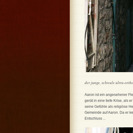
der junge, schwule ultra-ortho
Aaron ist ein angesehener Fl
gerät in eine tiefe Krise, als 
seine Gefühle als religiöse H
Gemeinde auf Aaron. Da er kei
Entschluss ...