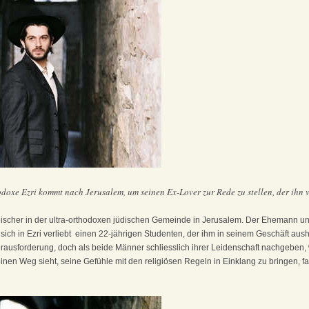
doxe Ezri kommt nach Jerusalem, um seinen Ex-Lover zur Rede zu stellen, der ihn ve
eischer in der ultra-orthodoxen jüdischen Gemeinde in Jerusalem. Der Ehemann un
er sich in Ezri verliebt ­ einen 22-jährigen Studenten, der ihm in seinem Geschäft aushi
erausforderung, doch als beide Männer schliesslich ihrer Leidenschaft nachgeben,
nen Weg sieht, seine Gefühle mit den religiösen Regeln in Einklang zu bringen, fa