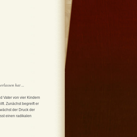
rlassen hat ...
d Vater von vier Kindern
lft. Zunächst begreift er
 wächst der Druck der
sst einen radikalen